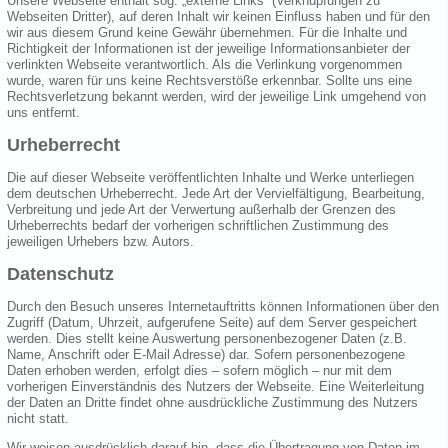
Unsere Webseite enthält sog. „externe Links“ (Verknüpfungen zu
Webseiten Dritter), auf deren Inhalt wir keinen Einfluss haben und für den
wir aus diesem Grund keine Gewähr übernehmen. Für die Inhalte und
Richtigkeit der Informationen ist der jeweilige Informationsanbieter der
verlinkten Webseite verantwortlich. Als die Verlinkung vorgenommen
wurde, waren für uns keine Rechtsverstöße erkennbar. Sollte uns eine
Rechtsverletzung bekannt werden, wird der jeweilige Link umgehend von
uns entfernt.
Urheberrecht
Die auf dieser Webseite veröffentlichten Inhalte und Werke unterliegen
dem deutschen Urheberrecht. Jede Art der Vervielfältigung, Bearbeitung,
Verbreitung und jede Art der Verwertung außerhalb der Grenzen des
Urheberrechts bedarf der vorherigen schriftlichen Zustimmung des
jeweiligen Urhebers bzw. Autors.
Datenschutz
Durch den Besuch unseres Internetauftritts können Informationen über den
Zugriff (Datum, Uhrzeit, aufgerufene Seite) auf dem Server gespeichert
werden. Dies stellt keine Auswertung personenbezogener Daten (z.B.
Name, Anschrift oder E-Mail Adresse) dar. Sofern personenbezogene
Daten erhoben werden, erfolgt dies – sofern möglich – nur mit dem
vorherigen Einverständnis des Nutzers der Webseite. Eine Weiterleitung
der Daten an Dritte findet ohne ausdrückliche Zustimmung des Nutzers
nicht statt.
Wir weisen ausdrücklich darauf hin, dass die Übertragung von Daten im