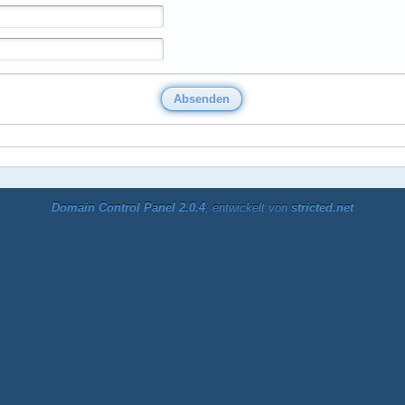
Domain Control Panel 2.0.4
, entwickelt von
stricted.net