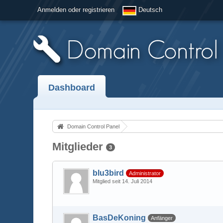
Anmelden oder registrieren
Deutsch
Dashboard
Domain Control Panel
Mitglieder
3
blu3bird
Administrator
Mitglied seit 14. Juli 2014
BasDeKoning
Anfänger