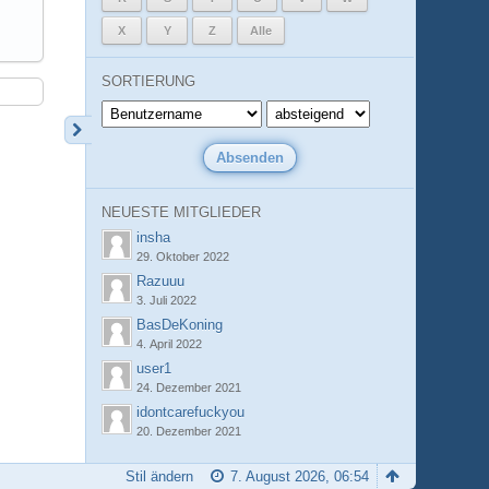
X
Y
Z
Alle
SORTIERUNG
NEUESTE MITGLIEDER
insha
29. Oktober 2022
Razuuu
3. Juli 2022
BasDeKoning
4. April 2022
user1
24. Dezember 2021
idontcarefuckyou
20. Dezember 2021
Stil ändern
7. August 2026, 06:54