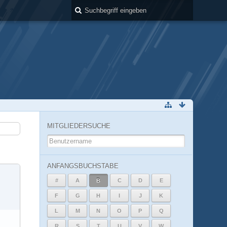
MITGLIEDERSUCHE
ANFANGSBUCHSTABE
#
A
B
C
D
E
F
G
H
I
J
K
L
M
N
O
P
Q
R
S
T
U
V
W