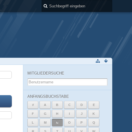
MITGLIEDERSUCHE
ANFANGSBUCHSTABE
#
A
B
C
D
E
F
G
H
I
J
K
L
M
N
O
P
Q
R
S
T
U
V
W