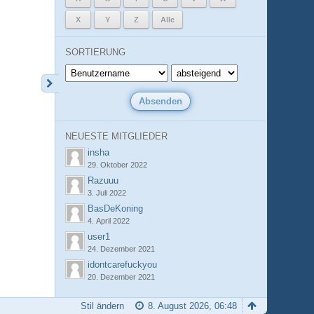
X
Y
Z
Alle
SORTIERUNG
NEUESTE MITGLIEDER
insha
29. Oktober 2022
Razuuu
3. Juli 2022
BasDeKoning
4. April 2022
user1
24. Dezember 2021
idontcarefuckyou
20. Dezember 2021
Stil ändern
8. August 2026, 06:48