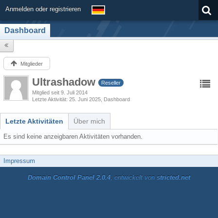
Anmelden oder registrieren
Dashboard
Mitglieder
Ultrashadow
Reseller
Mitglied seit 9. Juli 2014
Letzte Aktivität
25. Juni 2025
, Dashboard
Letzte Aktivitäten
Über mich
Es sind keine anzeigbaren Aktivitäten vorhanden.
Impressum
Domain Control Panel 2.0.4
, entwickelt von
stricted.net